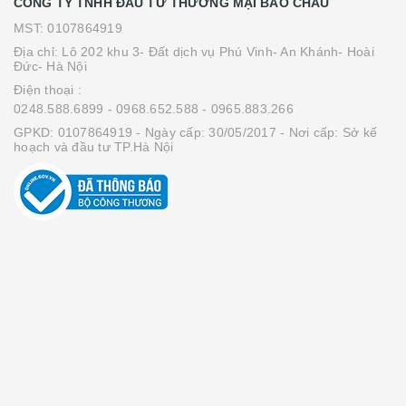
CÔNG TY TNHH ĐẦU TƯ THƯƠNG MẠI BẢO CHÂU
MST: 0107864919
Địa chỉ: Lô 202 khu 3- Đất dịch vụ Phú Vinh- An Khánh- Hoài
Đức- Hà Nội
Điện thoại :
0248.588.6899
- 0968.652.588
- 0965.883.266
GPKD: 0107864919 - Ngày cấp: 30/05/2017 - Nơi cấp: Sở kế
hoạch và đầu tư TP.Hà Nội