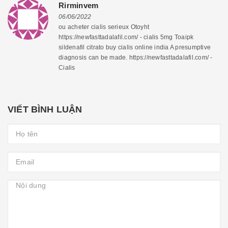
Rirminvem
06/06/2022
ou acheter cialis serieux Otoyht
https://newfasttadalafil.com/ - cialis 5mg Toaipk
sildenafil citrato buy cialis online india A presumptive
diagnosis can be made. https://newfasttadalafil.com/ -
Cialis
VIẾT BÌNH LUẬN