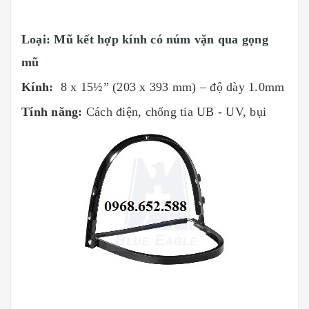
Loại: Mũ kết hợp kính có núm vặn qua gọng
mũ
Kính:
8 x 15½” (203 x 393 mm) – độ dày 1.0mm
Tính năng:
Cách điện, chống tia UB - UV, bụi