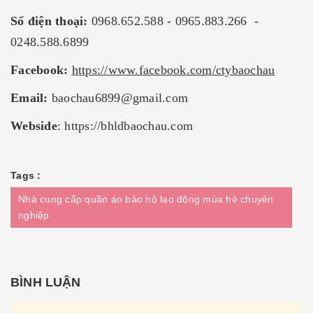
Số điện thoại:
0968.652.588 - 0965.883.266 -
0248.588.6899
Facebook:
https://www.facebook.com/ctybaochau
Email:
baochau6899@gmail.com
Webside
:
https://bhldbaochau.com
Tags :
Nhà cung cấp quần áo bảo hộ lao động mùa hè chuyên
nghiệp
BÌNH LUẬN