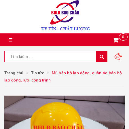
0
Trang chủ
Tin tức
Mũ bảo hộ lao động, quần áo bảo hộ
lao động, lưới công trình