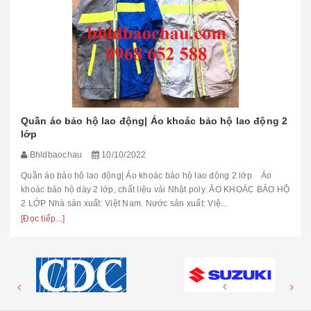
ÁO KHOÁC ĐIỆN LỰC
Bhldbaochau
10/10/2022
Áo khoác điện lực màu vàng cam Mã sản phẩm: QABHLĐBC-VN
Nhà sản xuất: Việt Nam Nước sản xuất: Việt Nam Tiêu chuẩn chất
lượng: TCVN 6692-2000 Chất liệu: vải Hàn Quốc G...
[Đọc tiếp...]