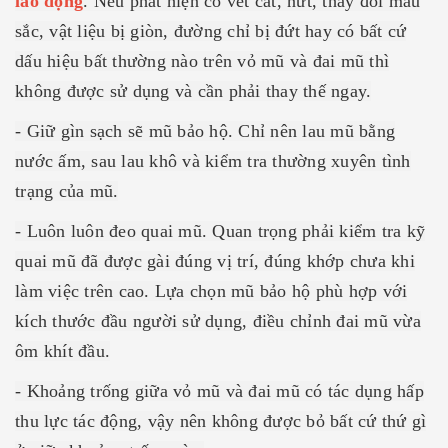
lao động
. Nếu phát hiện có vết cắt, nứt, thay đổi màu
sắc, vật liệu bị giòn, đường chỉ bị đứt hay có bất cứ
dấu hiệu bất thường nào trên vỏ mũ và đai mũ thì
không được sử dụng và cần phải thay thế ngay.
- Giữ gìn sạch sẽ mũ bảo hộ. Chỉ nên lau mũ bằng
nước ấm, sau lau khô và kiểm tra thường xuyên tình
trạng của mũ.
- Luôn luôn đeo quai mũ. Quan trọng phải kiểm tra kỹ
quai mũ đã được gài đúng vị trí, đúng khớp chưa khi
làm việc trên cao. Lựa chọn mũ bảo hộ phù hợp với
kích thước đầu người sử dụng, điều chỉnh đai mũ vừa
ôm khít đầu.
- Khoảng trống giữa vỏ mũ và đai mũ có tác dụng hấp
thu lực tác động, vậy nên không được bỏ bất cứ thứ gì