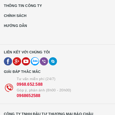
THÔNG TIN CÔNG TY
CHÍNH SÁCH
HƯỚNG DẪN
LIÊN KẾT VỚI CHÚNG TÔI
GIẢI ĐÁP THẮC MẮC
Tư vấn miễn phí (24/7)
0968.652.588
Góp ý, phản ánh (8h00 - 20h00)
0968652588
CÔNG TY TNHH ĐẦU TƯ THƯƠNG MẠI BẢO CHÂU