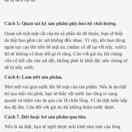
Cách 5: Quan sát kỹ sản phẩm
giày bảo hộ chất lượng
.
Quan sát một mặt cắt của da và phần da đã thuộc, bạn sẽ thấy
da thật bao gồm các sợi không đều nhau. Vì vậy, khi bạn dùng
ngón tay cạo lên trên bề mặt da, (nhằm cố để lại vết trầy, xước)
thì sẽ không có thay đổi gì rõ ràng. Còn với giả da, thì chúng
vốn có kết cấu của sợi dệt, không phải là khối đặc nên chúng sẽ
dễ bị trầy xước.
Cách 6: Làm ướt sản phẩm.
Nhỏ một vài giọt nước lên bề mặt của sản phẩm. Nếu là da thật
thì sau một vài phút, bạn sẽ thấy vệt nước lan rộng ra sung
quanh và thấm vào da qua các lỗ chân lông. Vì da thật luôn hấp
thu độ ẩm. Còn đối với giả da thì không thấm nước được.
Cách 7. Đốt hoặc hơ sản phẩm qua lửa.
Nếu là da thật, bạn sẽ ngửi được mùi khét như mùi của lông