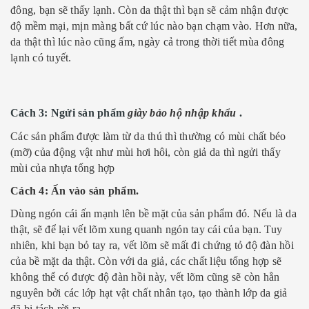
đông, bạn sẽ thấy lạnh. Còn da thật thì bạn sẽ cảm nhận được
độ mềm mại, mịn màng bất cứ lúc nào bạn chạm vào. Hơn nữa,
da thật thì lúc nào cũng ấm, ngày cả trong thời tiết mùa đông
lạnh có tuyết.
Cách 3: Ngửi sản phẩm
giày bảo hộ nhập khẩu
.
Các sản phẩm được làm từ da thú thì thường có mùi chất béo
(mỡ) của động vật như mùi hơi hôi, còn giả da thì ngửi thấy
mùi của nhựa tổng hợp
Cách 4: Ấn vào sản phẩm.
Dùng ngón cái ấn mạnh lên bề mặt của sản phẩm đó. Nếu là da
thật, sẽ để lại vết lõm xung quanh ngón tay cái của bạn. Tuy
nhiên, khi bạn bỏ tay ra, vết lõm sẽ mất đi chứng tỏ độ đàn hồi
của bề mặt da thật. Còn với da giả, các chất liệu tổng hợp sẽ
không thể có được độ đàn hồi này, vết lõm cũng sẽ còn hằn
nguyên bởi các lớp hạt vật chất nhân tạo, tạo thành lớp da giả
đã bị tách rời ra.