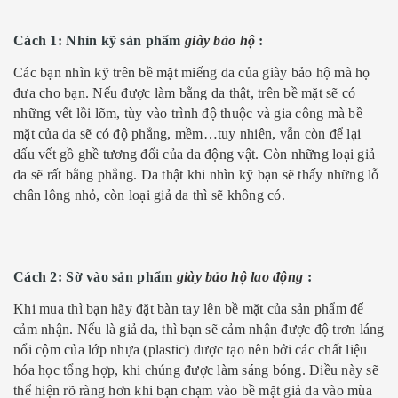
Cách 1: Nhìn kỹ sản phẩm
giày bảo hộ
:
Các bạn nhìn kỹ trên bề mặt miếng da của giày bảo hộ mà họ
đưa cho bạn. Nếu được làm bằng da thật, trên bề mặt sẽ có
những vết lồi lõm, tùy vào trình độ thuộc và gia công mà bề
mặt của da sẽ có độ phẳng, mềm…tuy nhiên, vẫn còn để lại
dấu vết gồ ghề tương đối của da động vật. Còn những loại giả
da sẽ rất bằng phẳng. Da thật khi nhìn kỹ bạn sẽ thấy những lỗ
chân lông nhỏ, còn loại giả da thì sẽ không có.
Cách 2: Sờ vào sản phẩm
giày bảo hộ lao động
:
Khi mua thì bạn hãy đặt bàn tay lên bề mặt của sản phẩm để
cảm nhận. Nếu là giả da, thì bạn sẽ cảm nhận được độ trơn láng
nổi cộm của lớp nhựa (plastic) được tạo nên bởi các chất liệu
hóa học tổng hợp, khi chúng được làm sáng bóng. Điều này sẽ
thể hiện rõ ràng hơn khi bạn chạm vào bề mặt giả da vào mùa