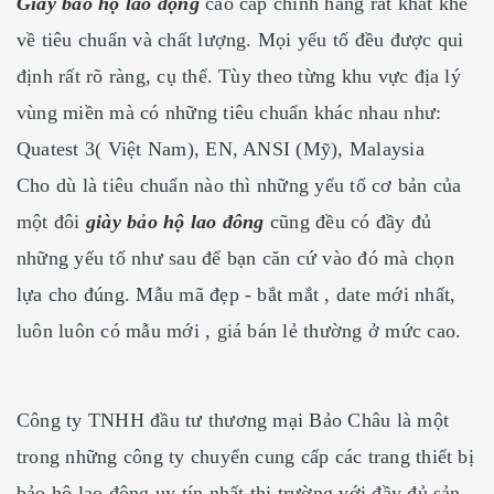
Giày bảo hộ lao động
cao cấp chính hãng rất khắt khe
về tiêu chuẩn và chất lượng. Mọi yếu tố đều được qui
định rất rõ ràng, cụ thể. Tùy theo từng khu vực địa lý
vùng miền mà có những tiêu chuẩn khác nhau như:
Quatest 3( Việt Nam), EN, ANSI (Mỹ), Malaysia
Cho dù là tiêu chuẩn nào thì những yếu tố cơ bản của
một đôi
giày bảo hộ lao đông
cũng đều có đầy đủ
những yếu tố như sau để bạn căn cứ vào đó mà chọn
lựa cho đúng. Mẫu mã đẹp - bắt mắt , date mới nhất,
luôn luôn có mẫu mới , giá bán lẻ thường ở mức cao.
Công ty TNHH đầu tư thương mại Bảo Châu là một
trong những công ty chuyển cung cấp các trang thiết bị
bảo hộ lao động uy tín nhất thị trường với đầy đủ sản