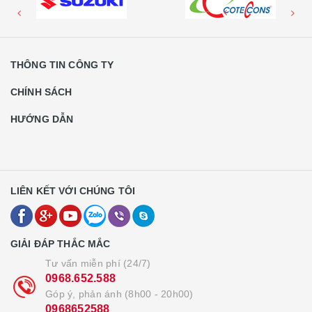
THÔNG TIN CÔNG TY
CHÍNH SÁCH
HƯỚNG DẪN
LIÊN KẾT VỚI CHÚNG TÔI
GIẢI ĐÁP THẮC MẮC
Tư vấn miễn phí (24/7)
0968.652.588
Góp ý, phản ánh (8h00 - 20h00)
0968652588