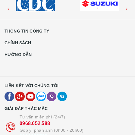
THÔNG TIN CÔNG TY
CHÍNH SÁCH
HƯỚNG DẪN
LIÊN KẾT VỚI CHÚNG TÔI
GIẢI ĐÁP THẮC MẮC
Tư vấn miễn phí (24/7)
0968.652.588
Góp ý, phản ánh (8h00 - 20h00)