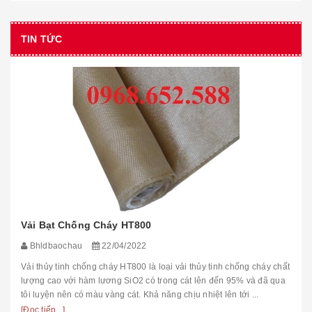
TIN TỨC
ÁO KHOÁC ĐIỆN LỰC
2
Bhldbaochau
10/10/2022
Áo khoác điện lực màu vàng cam Mã sản phẩm: QABHLĐBC-VN
Nhà sản xuất: Việt Nam Nước sản xuất: Việt Nam Tiêu chuẩn chất
lượng: TCVN 6692-2000 Chất liệu: vải Hàn Quốc G...