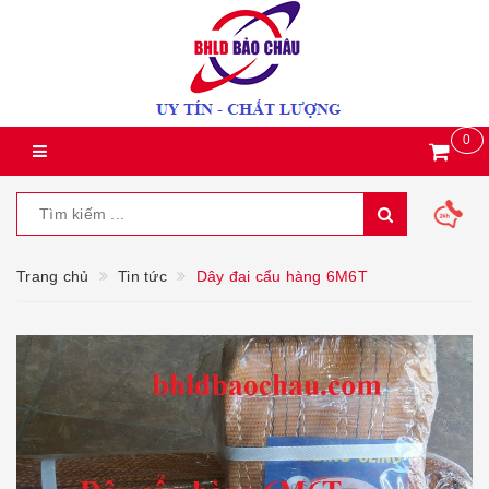
0
Trang chủ
Tin tức
Dây đai cẩu hàng 6M6T