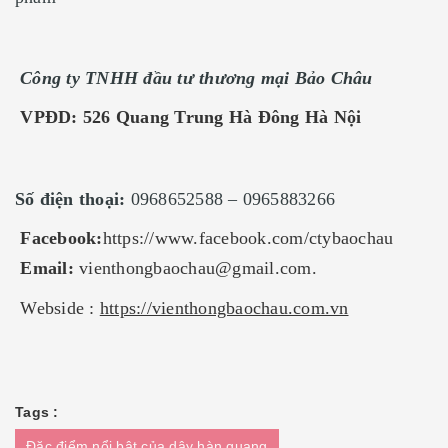
Công ty TNHH đầu tư thương mại Bảo Châu
VPĐD: 526 Quang Trung Hà Đông Hà Nội
Số điện thoại:
0968652588 – 0965883266
Facebook:
https://www.facebook.com/ctybaochau
Email:
vienthongbaochau@gmail.com
.
Webside :
https://vienthongbaochau.com.vn
Tags :
Đặc điểm nổi bật của dây hàn quang