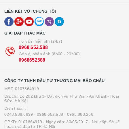
LIÊN KẾT VỚI CHÚNG TÔI
GIẢI ĐÁP THẮC MẮC
Tư vấn miễn phí (24/7)
0968.652.588
Góp ý, phản ánh (8h00 - 20h00)
0968652588
CÔNG TY TNHH ĐẦU TƯ THƯƠNG MẠI BẢO CHÂU
MST: 0107864919
Địa chỉ: Lô 202 khu 3- Đất dịch vụ Phú Vinh- An Khánh- Hoài
Đức- Hà Nội
Điện thoại :
0248.588.6899
- 0968.652.588
- 0965.883.266
GPKD: 0107864919 - Ngày cấp: 30/05/2017 - Nơi cấp: Sở kế
hoạch và đầu tư TP.Hà Nội