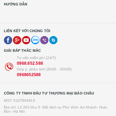
HƯỚNG DẪN
LIÊN KẾT VỚI CHÚNG TÔI
GIẢI ĐÁP THẮC MẮC
Tư vấn miễn phí (24/7)
0968.652.588
Góp ý, phản ánh (8h00 - 20h00)
0968652588
CÔNG TY TNHH ĐẦU TƯ THƯƠNG MẠI BẢO CHÂU
MST: 0107864919
Địa chỉ: Lô 202 khu 3- Đất dịch vụ Phú Vinh- An Khánh- Hoài
Đức- Hà Nội