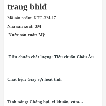
trang bhlđ
Mã sản phẩm: KTG-3M-17
Nhà sả
n xu
ất: 3M
N
ướ
c s
ả
n xu
ất: Mỹ
Tiêu chu
ẩ
n ch
ấ
t l
ượ
ng:
Tiêu chuẩn Châu Âu
Chất liệu: Giấy sợi hoạt tính
Tính năng: Chống bụi, vi khuẩn, cúm…