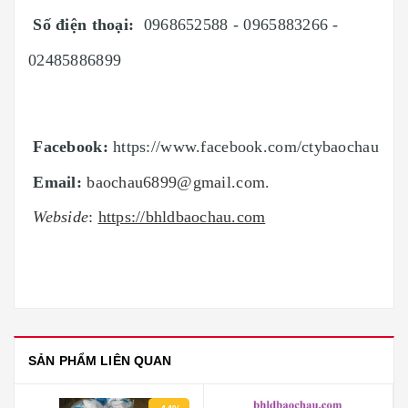
Số điện thoại
:
0968652588 - 0965883266 -
02485886899
Facebook:
https://www.facebook.com/ctybaochau
Email:
baochau6899@gmail.com
.
Webside
:
https://bhldbaochau.com
SẢN PHẨM LIÊN QUAN