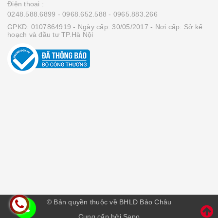
Điện thoại :
0248.588.6899
- 0968.652.588
- 0965.883.266
GPKD: 0107864919 - Ngày cấp: 30/05/2017 - Nơi cấp: Sở kế
hoạch và đầu tư TP.Hà Nội
© Bản quyền thuộc về BHLD Bảo Châu
Cung cấp bởi Sapo