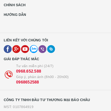
CHÍNH SÁCH
HƯỚNG DẪN
LIÊN KẾT VỚI CHÚNG TÔI
GIẢI ĐÁP THẮC MẮC
Tư vấn miễn phí (24/7)
0968.652.588
Góp ý, phản ánh (8h00 - 20h00)
0968652588
CÔNG TY TNHH ĐẦU TƯ THƯƠNG MẠI BẢO CHÂU
MST: 0107864919