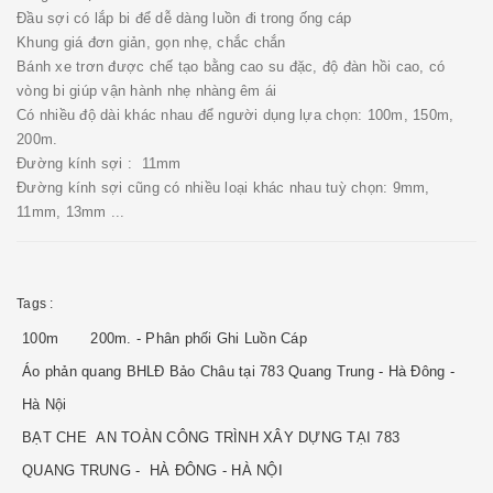
Đầu sợi có lắp bi để dễ dàng luồn đi trong ống cáp
Khung giá đơn giản, gọn nhẹ, chắc chắn
Bánh xe trơn được chế tạo bằng cao su đặc, độ đàn hồi cao, có
vòng bi giúp vận hành nhẹ nhàng êm ái
Có nhiều độ dài khác nhau để người dụng lựa chọn: 100m, 150m,
200m.
Đường kính sợi : 11mm
Đường kính sợi cũng có nhiều loại khác nhau tuỳ chọn: 9mm,
11mm, 13mm ...
Tags :
100m
200m. - Phân phối Ghi Luồn Cáp
Áo phản quang BHLĐ Bảo Châu tại 783 Quang Trung - Hà Đông -
Hà Nội
BẠT CHE AN TOÀN CÔNG TRÌNH XÂY DỰNG TẠI 783
QUANG TRUNG - HÀ ĐÔNG - HÀ NỘI