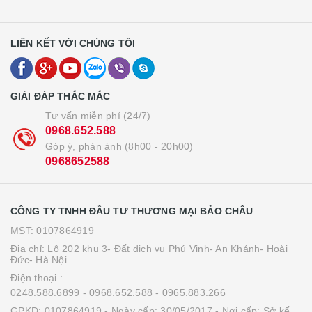
LIÊN KẾT VỚI CHÚNG TÔI
GIẢI ĐÁP THẮC MẮC
Tư vấn miễn phí (24/7)
0968.652.588
Góp ý, phản ánh (8h00 - 20h00)
0968652588
CÔNG TY TNHH ĐẦU TƯ THƯƠNG MẠI BẢO CHÂU
MST: 0107864919
Địa chỉ: Lô 202 khu 3- Đất dịch vụ Phú Vinh- An Khánh- Hoài
Đức- Hà Nội
Điện thoại :
0248.588.6899
- 0968.652.588
- 0965.883.266
GPKD: 0107864919 - Ngày cấp: 30/05/2017 - Nơi cấp: Sở kế