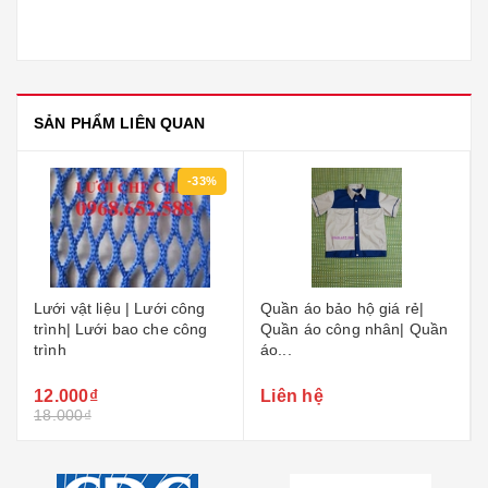
SẢN PHẨM LIÊN QUAN
Quần áo bảo hộ giá rẻ|
Áo bảo hộ lao động| Áo
Quần áo công nhân| Quần
bảo hộ có gắn phản
áo...
quang|...
Liên hệ
Liên hệ