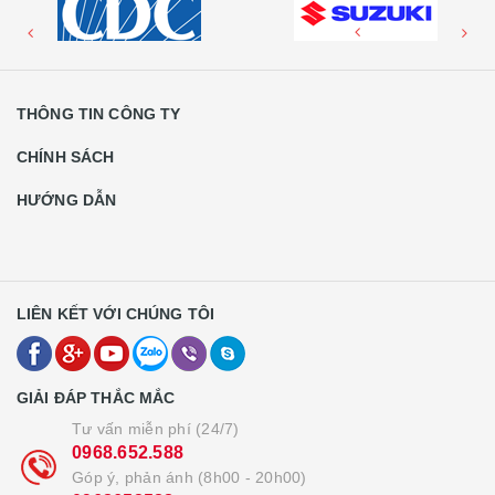
THÔNG TIN CÔNG TY
CHÍNH SÁCH
HƯỚNG DẪN
LIÊN KẾT VỚI CHÚNG TÔI
GIẢI ĐÁP THẮC MẮC
Tư vấn miễn phí (24/7)
0968.652.588
Góp ý, phản ánh (8h00 - 20h00)